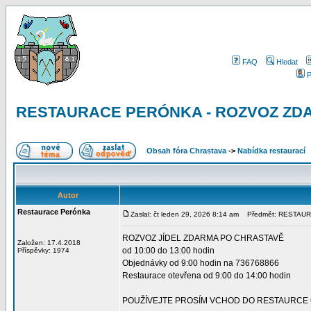
FAQ
Hledat
P
RESTAURACE PERÓNKA - ROZVOZ ZDAR
Obsah fóra Chrastava
->
Nabídka restaurací
Autor
Restaurace Perónka
Zaslal: čt leden 29, 2026 8:14 am
Předmět: RESTAUR
ROZVOZ JÍDEL ZDARMA PO CHRASTAVĚ
Založen: 17.4.2018
od 10:00 do 13:00 hodin
Příspěvky: 1974
Objednávky od 9:00 hodin na 736768866
Restaurace otevřena od 9:00 do 14:00 hodin
POUŽÍVEJTE PROSÍM VCHOD DO RESTAURCE 