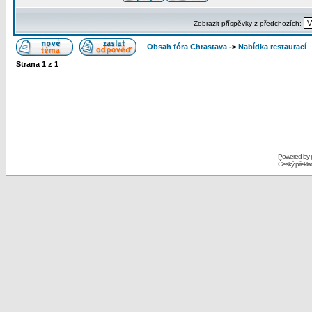
Zobrazit příspěvky z předchozích:
Obsah fóra Chrastava
->
Nabídka restaurací
Strana
1
z
1
Powered by
Český překl