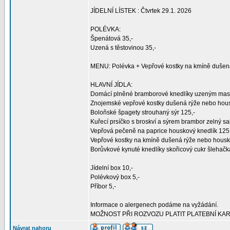
JÍDELNÍ LÍSTEK : Čtvrtek 29.1. 2026
POLÉVKA:
Špenátová 35,-
Uzená s těstovinou 35,-
MENU: Polévka + Vepřové kostky na kmíně dušená
HLAVNÍ JÍDLA:
Domácí plněné bramborové knedlíky uzeným mase
Znojemské vepřové kostky dušená rýže nebo hous
Boloňské špagety strouhaný sýr 125,-
Kuřecí prsíčko s broskví a sýrem brambor zelný sal
Vepřová pečeně na paprice houskový knedlík 125
Vepřové kostky na kmíně dušená rýže nebo housko
Borůvkové kynuté knedlíky skořicový cukr šlehačk
Jídelní box 10,-
Polévkový box 5,-
Příbor 5,-
Informace o alergenech podáme na vyžádání.
MOŽNOST PŘI ROZVOZU PLATIT PLATEBNÍ KA
Návrat nahoru