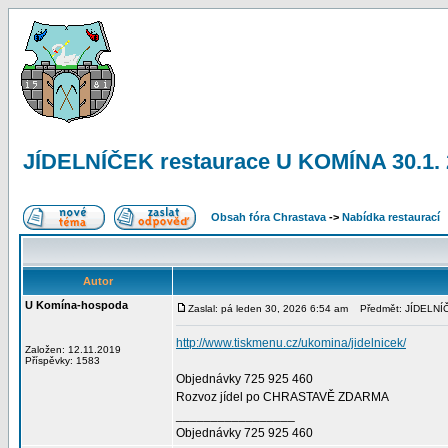
JÍDELNÍČEK restaurace U KOMÍNA 30.1.
Obsah fóra Chrastava
->
Nabídka restaurací
Autor
U Komína-hospoda
Zaslal: pá leden 30, 2026 6:54 am
Předmět: JÍDELNÍČ
http://www.tiskmenu.cz/ukomina/jidelnicek/
Založen: 12.11.2019
Příspěvky: 1583
Objednávky 725 925 460
Rozvoz jídel po CHRASTAVĚ ZDARMA
_________________
Objednávky 725 925 460