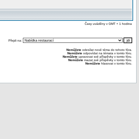
Časy uváděny v GMT + 1 hodina
Přejdi na:
Nemůžete
odesílat nové téma do tohoto fóra.
Nemůžete
odpovídat na témata v tomto fóru.
Nemůžete
upravovat své příspěvky v tomto fóru.
Nemůžete
mazat své příspěvky v tomto fóru.
Nemůžete
hlasovat v tomto fóru.