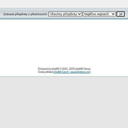
Zobrazit příspěvky z předchozích:
Powered by
phpBB
© 2001, 2005 phpBB Group
Český překlad
phpBB Czech - www.phpbbcz.com