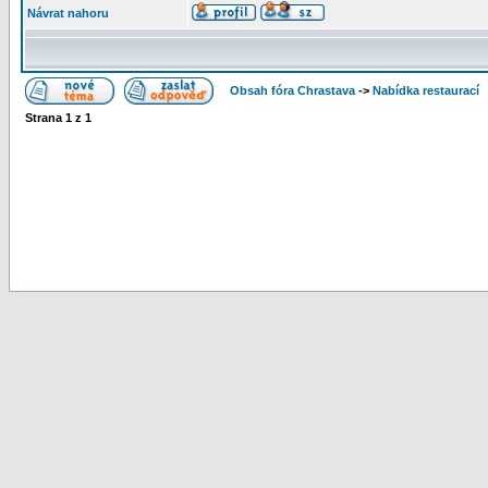
Návrat nahoru
Obsah fóra Chrastava
->
Nabídka restaurací
Strana
1
z
1