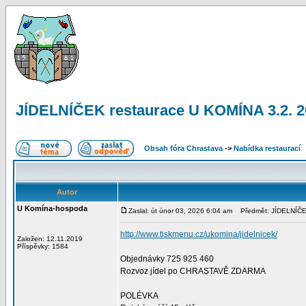
JÍDELNÍČEK restaurace U KOMÍNA 3.2. 
Obsah fóra Chrastava
->
Nabídka restaurací
Autor
U Komína-hospoda
Zaslal: út únor 03, 2026 6:04 am
Předmět: JÍDELNÍČEK
http://www.tiskmenu.cz/ukomina/jidelnicek/
Založen: 12.11.2019
Příspěvky: 1584
Objednávky 725 925 460
Rozvoz jídel po CHRASTAVĚ ZDARMA
POLÉVKA