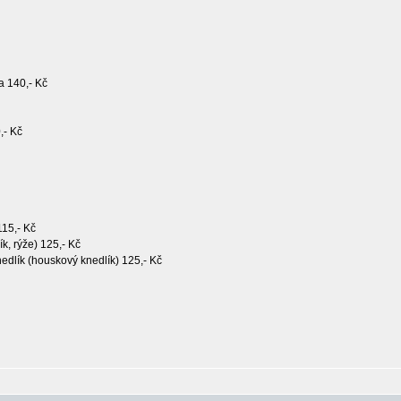
a 140,- Kč
,- Kč
115,- Kč
k, rýže) 125,- Kč
dlík (houskový knedlík) 125,- Kč