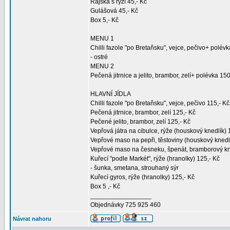
Rajská s rýží 45,- Kč
Gulášová 45,- Kč
Box 5,- Kč
MENU 1
Chilli fazole "po Bretaňsku", vejce, pečivo+ polévk
- ostré
MENU 2
Pečená jitrnice a jelito, brambor, zelí+ polévka 150
HLAVNÍ JÍDLA
Chilli fazole "po Bretaňsku", vejce, pečivo 115,- Kč
Pečená jitrnice, brambor, zelí 125,- Kč
Pečené jelito, brambor, zelí 125,- Kč
Vepřová játra na cibulce, rýže (houskový knedlík) 
Vepřové maso na pepři, těstoviny (houskový knedlí
Vepřové maso na česneku, špenát, bramborový kne
Kuřecí "podle Markét", rýže (hranolky) 125,- Kč
- šunka, smetana, strouhaný sýr
Kuřecí gyros, rýže (hranolky) 125,- Kč
Box 5 ,- Kč
_________________
Objednávky 725 925 460
Návrat nahoru