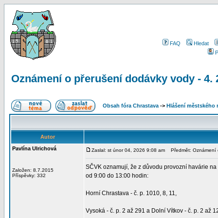
FAQ
Hledat
P
Oznámení o přerušení dodávky vody - 4. 
Obsah fóra Chrastava
->
Hlášení městského 
Autor
Pavlína Ulrichová
Zaslal: st únor 04, 2026 9:08 am
Předmět: Oznámení o 
SČVK oznamují, že z důvodu provozní havárie na v
Založen: 8.7.2015
od 9:00 do 13:00 hodin:
Příspěvky: 332
Horní Chrastava - č. p. 1010, 8, 11,
Vysoká - č. p. 2 až 291 a Dolní Vítkov - č. p. 2 až 1