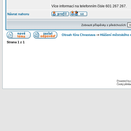
Více informací na telefonním čísle 601 267 267.
Návrat nahoru
Zobrazit příspěvky z předchozích:
Obsah fóra Chrastava
->
Hlášení městského 
Strana
1
z
1
Powered by
Český překl