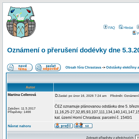
FAQ
Hledat
P
Oznámení o přerušení dodévky dne 5.3.2
Obsah fóra Chrastava
->
Odstávky elektřiny 
Autor
Martina Cellerová
Zaslal: po únor 16, 2026 7:24 am
Předmět: Oznámení o
ČEZ oznamuje plánovanou odstávku dne 5. března 2
Založen: 11.5.2017
11,16,25-27,32,85,93,107,111,134,140,141,147,1
Příspěvky: 1466
kat. území Horní Chrastava: parcelní č. 1540/1
Návrat nahoru
Zobrazit příspěvky z předchozích: