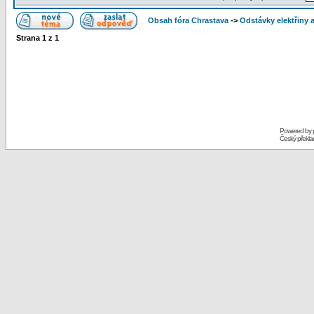
Obsah fóra Chrastava
->
Odstávky elektřiny 
Strana
1
z
1
Powered by
Český překl