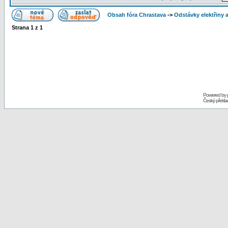
Obsah fóra Chrastava
->
Odstávky elektřiny 
Strana
1
z
1
Powered by
Český překl