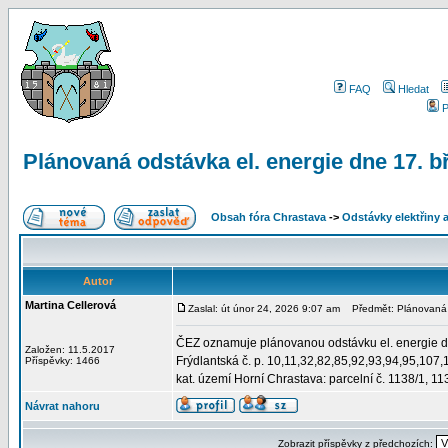
FAQ
Hledat
P
Plánovaná odstávka el. energie dne 17. b
Obsah fóra Chrastava
->
Odstávky elektřiny 
Autor
Martina Cellerová
Zaslal: út únor 24, 2026 9:07 am
Předmět: Plánovaná o
ČEZ oznamuje plánovanou odstávku el. energie d
Založen: 11.5.2017
Frýdlantská č. p. 10,11,32,82,85,92,93,94,95,107
Příspěvky: 1466
kat. území Horní Chrastava: parcelní č. 1138/1, 11
Návrat nahoru
Zobrazit příspěvky z předchozích: