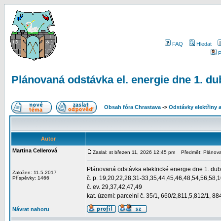
FAQ
Hledat
P
Plánovaná odstávka el. energie dne 1. d
Obsah fóra Chrastava
->
Odstávky elektřiny 
Autor
Martina Cellerová
Zaslal: st březen 11, 2026 12:45 pm
Předmět: Plánovan
Plánovaná odstávka elektrické energie dne 1. du
Založen: 11.5.2017
č. p. 19,20,22,28,31-33,35,44,45,46,48,54,56,58,
Příspěvky: 1466
č. ev. 29,37,42,47,49
kat. území: parcelní č. 35/1, 660/2,811,5,812/1, 88
Návrat nahoru