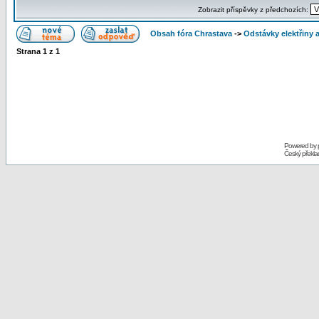
Zobrazit příspěvky z předchozích:
Obsah fóra Chrastava
->
Odstávky elektřiny 
Strana
1
z
1
Powered by
Český překl