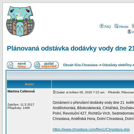
FAQ
Hledat
P
Plánovaná odstávka dodávky vody dne 21
Obsah fóra Chrastava
->
Odstávky elektřiny 
Autor
Martina Cellerová
Zaslal: st květen 06, 2026 7:22 am
Předmět: Plánovaná
Oznámení o přerušení dodávky vody dne 21. května
Založen: 11.5.2017
Andělohorská, Bílokostelecká, Cihlářská, Družstev
Příspěvky: 1466
Polní, Revoluční 427, Richtrův Vrch, Sedmidomská, 
Chrastava, Andělská Hora, Dolní Chrastava, Dolní
https://www.chrastava.com/files1/Chrastava.xlsx