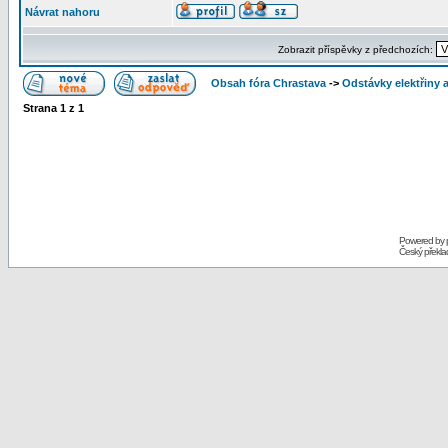
Návrat nahoru
Zobrazit příspěvky z předchozích:
Obsah fóra Chrastava
->
Odstávky elektřiny 
Strana
1
z
1
Powered by
Český překl