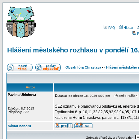
FAQ
Hledat
P
Hlášení městského rozhlasu v pondělí 16
Obsah fóra Chrastava
->
Hlášení městského 
Autor
Pavlína Ulrichová
Zaslal: po březen 16, 2026 4:02 pm
Předmět: Hlášení 
ČEZ oznamuje plánovanou odstávku el. energie d
Založen: 8.7.2015
Frýdlantská č. p. 10,11,32,82,85,92,93,94,95,107
Příspěvky: 332
kat. území Horní Chrastava: parcelní č. 1138/1, 11
Návrat nahoru
Zobrazit příspěvky z předchozích: