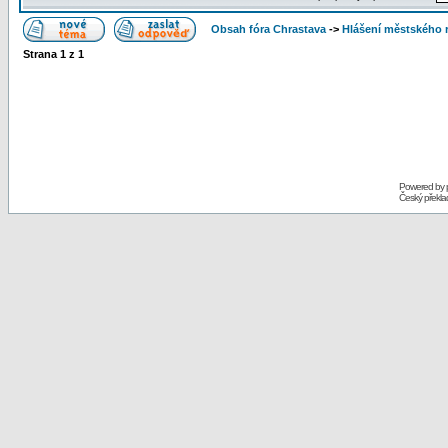
Obsah fóra Chrastava
->
Hlášení městského 
Strana
1
z
1
Powered by
Český překl