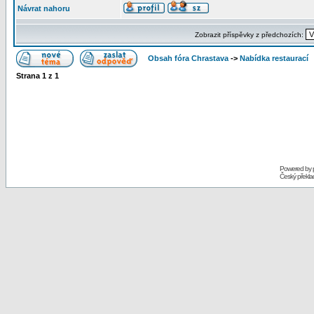
Návrat nahoru
Zobrazit příspěvky z předchozích:
Obsah fóra Chrastava
->
Nabídka restaurací
Strana
1
z
1
Powered by
Český překl