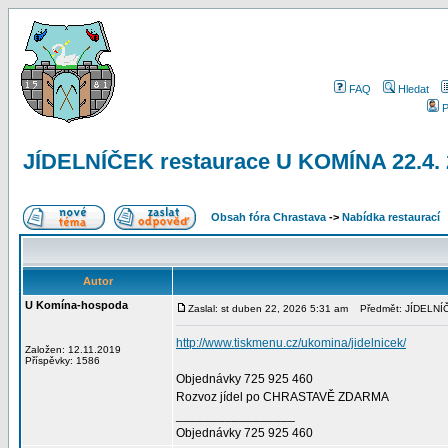
FAQ
Hledat
P
JÍDELNÍČEK restaurace U KOMÍNA 22.4
Obsah fóra Chrastava
->
Nabídka restaurací
Autor
U Komína-hospoda
Zaslal: st duben 22, 2026 5:31 am
Předmět: JÍDELNÍČ
http://www.tiskmenu.cz/ukomina/jidelnicek/
Založen: 12.11.2019
Příspěvky: 1586
Objednávky 725 925 460
Rozvoz jídel po CHRASTAVĚ ZDARMA
_________________
Objednávky 725 925 460