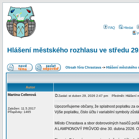
FAQ
Hledat
P
Hlášení městského rozhlasu ve středu 29
Obsah fóra Chrastava
->
Hlášení městského 
Autor
Martina Cellerová
Zaslal: st duben 29, 2026 2:47 pm
Předmět: Hlášení m
Upozorňujeme občany, že splatnost poplatku za o
Založen: 11.5.2017
Výše poplatku, číslo účtu i variabilní symboly zůst
Příspěvky: 1465
Město Chrastava a sbor dobrovolných hasičů p
A LAMPIONOVÝ PRŮVOD dne 30. dubna 2026. Odc