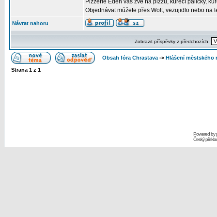
Pizzerie Eden vás zve na pizzu, kuřecí paličky, kuř
Objednávat můžete přes Wolt, vezujidlo nebo na 
Návrat nahoru
Zobrazit příspěvky z předchozích:
Obsah fóra Chrastava
->
Hlášení městského 
Strana
1
z
1
Powered by
Český překl