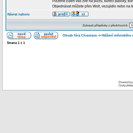
Pizzerie Eden vás zve na pizzu, kuřecí paličky, kuř
Objednávat můžete přes Wolt, vezujidlo nebo na 
Návrat nahoru
Zobrazit příspěvky z předchozích:
Obsah fóra Chrastava
->
Hlášení městského 
Strana
1
z
1
Powered by
Český překl