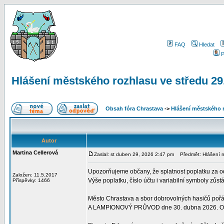
FAQ
Hledat
P
Hlášení městského rozhlasu ve středu 29
Obsah fóra Chrastava
->
Hlášení městského 
Autor
Martina Cellerová
Zaslal: st duben 29, 2026 2:47 pm
Předmět: Hlášení m
Upozorňujeme občany, že splatnost poplatku za o
Založen: 11.5.2017
Výše poplatku, číslo účtu i variabilní symboly zůst
Příspěvky: 1466
Město Chrastava a sbor dobrovolných hasičů p
A LAMPIONOVÝ PRŮVOD dne 30. dubna 2026. Odc