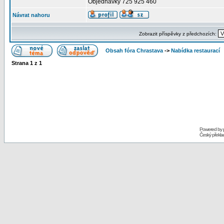
Objednávky 725 925 460
Návrat nahoru
Zobrazit příspěvky z předchozích:
Obsah fóra Chrastava
->
Nabídka restaurací
Strana
1
z
1
Powered by
Český překl