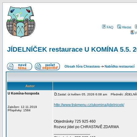
FAQ
Hledat
P
JÍDELNÍČEK restaurace U KOMÍNA 5.5. 
Obsah fóra Chrastava
->
Nabídka restaurací
Autor
U Komína-hospoda
Zaslal: út květen 05, 2026 6:08 am
Předmět: JÍDELNÍČ
http://www.tiskmenu.cz/ukomina/jidelnicek/
Založen: 12.11.2019
Příspěvky: 1584
Objednávky 725 925 460
Rozvoz jídel po CHRASTAVĚ ZDARMA
_________________