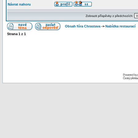
Návrat nahoru
Zobrazit příspěvky z předchozích:
Obsah fóra Chrastava
->
Nabídka restaurací
Strana
1
z
1
Powered by
Český překl