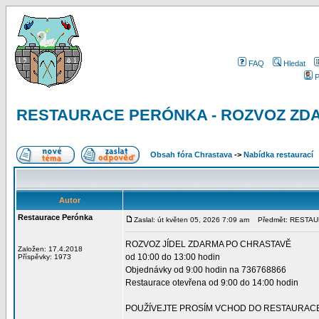
FAQ
Hledat
P
RESTAURACE PERÓNKA - ROZVOZ ZDAR
Obsah fóra Chrastava
->
Nabídka restaurací
Autor
Restaurace Perónka
Zaslal: út květen 05, 2026 7:09 am
Předmět: RESTAU
ROZVOZ JÍDEL ZDARMA PO CHRASTAVĚ
Založen: 17.4.2018
od 10:00 do 13:00 hodin
Příspěvky: 1973
Objednávky od 9:00 hodin na 736768866
Restaurace otevřena od 9:00 do 14:00 hodin
POUŽÍVEJTE PROSÍM VCHOD DO RESTAURACE