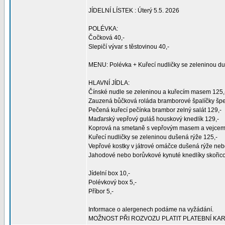
JÍDELNÍ LÍSTEK : Úterý 5.5. 2026
POLÉVKA:
Čočková 40,-
Slepičí vývar s těstovinou 40,-
MENU: Polévka + Kuřecí nudličky se zeleninou du
HLAVNÍ JÍDLA:
Čínské nudle se zeleninou a kuřecím masem 125,
Zauzená bůčková roláda bramborové špalíčky špe
Pečená kuřecí pečínka brambor zelný salát 129,-
Maďarský vepřový guláš houskový knedlík 129,-
Koprová na smetaně s vepřovým masem a vejcem 
Kuřecí nudličky se zeleninou dušená rýže 125,-
Vepřové kostky v játrové omáčce dušená rýže neb
Jahodové nebo borůvkové kynuté knedlíky skořico
Jídelní box 10,-
Polévkový box 5,-
Příbor 5,-
Informace o alergenech podáme na vyžádání.
MOŽNOST PŘI ROZVOZU PLATIT PLATEBNÍ KA