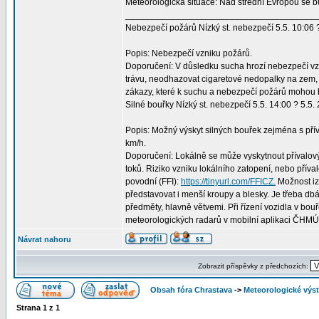
Meteorologická situace: Nad střední Evropou se bu
______________________________________
Nebezpečí požárů Nízký st. nebezpečí 5.5. 10:06 ?
Popis: Nebezpečí vzniku požárů.
Doporučení: V důsledku sucha hrozí nebezpečí vz
trávu, neodhazovat cigaretové nedopalky na zem, 
zákazy, které k suchu a nebezpečí požárů mohou 
Silné bouřky Nízký st. nebezpečí 5.5. 14:00 ? 5.5.
Popis: Možný výskyt silných bouřek zejména s př
km/h.
Doporučení: Lokálně se může vyskytnout přívalov
toků. Riziko vzniku lokálního zatopení, nebo příva
povodní (FFI):
https://tinyurl.com/FFICZ.
Možnost iz
představovat i menší kroupy a blesky. Je třeba 
předměty, hlavně větvemi. Při řízení vozidla v bouř
meteorologických radarů v mobilní aplikaci ČHM
Návrat nahoru
Zobrazit příspěvky z předchozích:
Obsah fóra Chrastava
->
Meteorologické vý
Strana
1
z
1