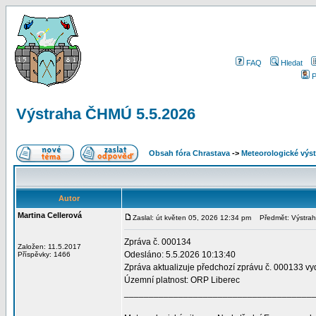
FAQ
Hledat
P
Výstraha ČHMÚ 5.5.2026
Obsah fóra Chrastava
->
Meteorologické vý
Autor
Martina Cellerová
Zaslal: út květen 05, 2026 12:34 pm
Předmět: Výstrah
Zpráva č. 000134
Založen: 11.5.2017
Odesláno: 5.5.2026 10:13:40
Příspěvky: 1466
Zpráva aktualizuje předchozí zprávu č. 000133 v
Územní platnost: ORP Liberec
______________________________________