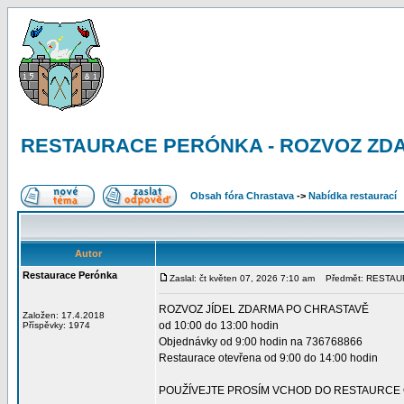
RESTAURACE PERÓNKA - ROZVOZ ZDAR
Obsah fóra Chrastava
->
Nabídka restaurací
Autor
Restaurace Perónka
Zaslal: čt květen 07, 2026 7:10 am
Předmět: RESTAU
ROZVOZ JÍDEL ZDARMA PO CHRASTAVĚ
Založen: 17.4.2018
od 10:00 do 13:00 hodin
Příspěvky: 1974
Objednávky od 9:00 hodin na 736768866
Restaurace otevřena od 9:00 do 14:00 hodin
POUŽÍVEJTE PROSÍM VCHOD DO RESTAURCE 