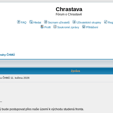
Chrastava
Fórum o Chrastavě
FAQ
Hledat
Seznam uživatelů
Uživatelské skupiny
Reg
Profil
Soukromé zprávy
Přihlášení
strahy ČHMÚ
Zpráva
a ČHMÚ 11. května 2026
__
rý bude postupovat přes naše území k východu studená fronta.