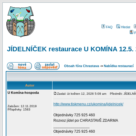
FAQ
Hledat
P
JÍDELNÍČEK restaurace U KOMÍNA 12.5.
Obsah fóra Chrastava
->
Nabídka restaurací
Autor
U Komína-hospoda
Zaslal: út květen 12, 2026 5:09 am
Předmět: JÍDELNÍČ
http://www.tiskmenu.cz/ukomina/jidelnicek/
Založen: 12.11.2019
Příspěvky: 1583
Objednávky 725 925 460
Rozvoz jídel po CHRASTAVĚ ZDARMA
_________________
Objednávky 725 925 460