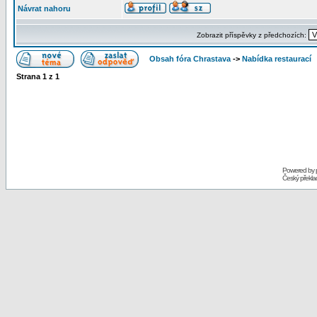
Návrat nahoru
Zobrazit příspěvky z předchozích:
Obsah fóra Chrastava
->
Nabídka restaurací
Strana
1
z
1
Powered by
Český překl