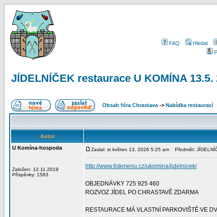
FAQ
Hledat
P
JÍDELNÍČEK restaurace U KOMÍNA 13.5
Obsah fóra Chrastava
->
Nabídka restaurací
Autor
U Komína-hospoda
Zaslal: st květen 13, 2026 5:25 am
Předmět: JÍDELNÍČ
http://www.tiskmenu.cz/ukomina/jidelnicek/
Založen: 12.11.2019
Příspěvky: 1583
OBJEDNÁVKY 725 925 460
ROZVOZ JÍDEL PO CHRASTAVĚ ZDARMA
RESTAURACE MÁ VLASTNÍ PARKOVIŠTĚ VE D