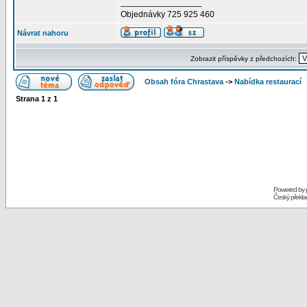
_________________
Objednávky 725 925 460
Návrat nahoru
Zobrazit příspěvky z předchozích:
Obsah fóra Chrastava
->
Nabídka restaurací
Strana
1
z
1
Powered by
Český překl