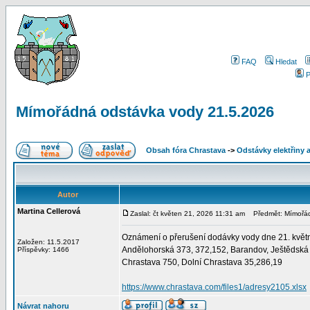
FAQ
Hledat
P
Mímořádná odstávka vody 21.5.2026
Obsah fóra Chrastava
->
Odstávky elektřiny 
Autor
Martina Cellerová
Zaslal: čt květen 21, 2026 11:31 am
Předmět: Mímořád
Oznámení o přerušení dodávky vody dne 21. května
Založen: 11.5.2017
Andělohorská 373, 372,152, Barandov, Ještědská 
Příspěvky: 1466
Chrastava 750, Dolní Chrastava 35,286,19
https://www.chrastava.com/files1/adresy2105.xlsx
Návrat nahoru