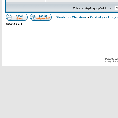
Zobrazit příspěvky z předchozích:
Obsah fóra Chrastava
->
Odstávky elektřiny 
Strana
1
z
1
Powered by
Český překl