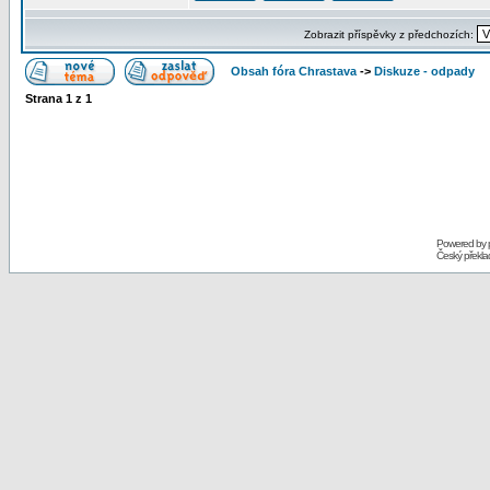
Zobrazit příspěvky z předchozích:
Obsah fóra Chrastava
->
Diskuze - odpady
Strana
1
z
1
Powered by
Český překl