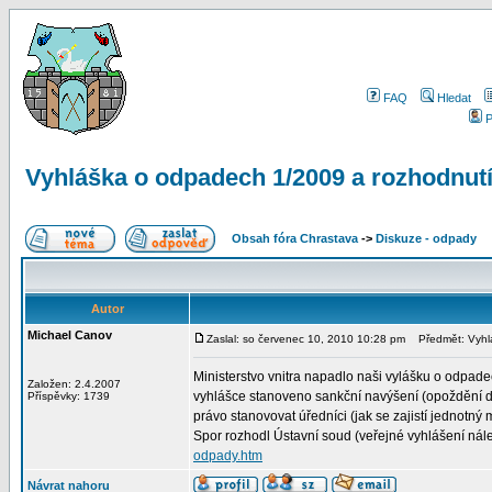
FAQ
Hledat
P
Vyhláška o odpadech 1/2009 a rozhodnut
Obsah fóra Chrastava
->
Diskuze - odpady
Autor
Michael Canov
Zaslal: so červenec 10, 2010 10:28 pm
Předmět: Vyhlá
Ministerstvo vnitra napadlo naši vylášku o odpad
Založen: 2.4.2007
vyhlášce stanoveno sankční navýšení (opoždění do
Příspěvky: 1739
právo stanovovat úředníci (jak se zajistí jednotný m
Spor rozhodl Ústavní soud (veřejné vyhlášení nál
odpady.htm
Návrat nahoru