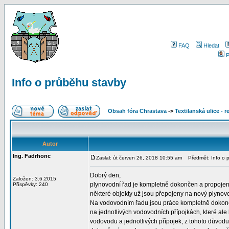
FAQ
Hledat
P
Info o průběhu stavby
Obsah fóra Chrastava
->
Textilanská ulice - 
Autor
Ing. Fadrhonc
Zaslal: út červen 26, 2018 10:55 am
Předmět: Info o p
Dobrý den,
Založen: 3.6.2015
plynovodní řad je kompletně dokončen a propojen s
Příspěvky: 240
některé objekty už jsou přepojeny na nový plynov
Na vodovodním řadu jsou práce kompletně dokonče
na jednotlivých vodovodních přípojkách, které ale
vodovodu a jednotlivých přípojek, z tohoto důvo