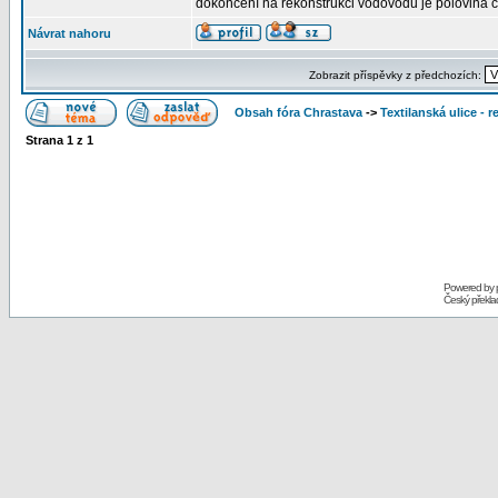
dokončení na rekonstrukci vodovodu je polovina 
Návrat nahoru
Zobrazit příspěvky z předchozích:
Obsah fóra Chrastava
->
Textilanská ulice - 
Strana
1
z
1
Powered by
Český překl