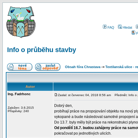
FAQ
Hledat
P
Info o průběhu stavby
Obsah fóra Chrastava
->
Textilanská ulice - 
Autor
Ing. Fadrhonc
Zaslal: st červenec 04, 2018 8:56 am
Předmět: Info o 
Dobrý den,
Založen: 3.6.2015
probíhají práce na propojování objektu na nový p
Příspěvky: 240
vykopané a bude následovat samotné propojení a 
Do 13.7. byly měly být práce na rekonstrukci ply
Od pondělí 16.7. budou zahájeny práce na sam
pokračovat po jednotlivých ulicích.