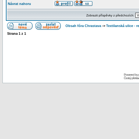
Návrat nahoru
Zobrazit příspěvky z předchozích:
Obsah fóra Chrastava
->
Textilanská ulice - 
Strana
1
z
1
Powered by
Český překl