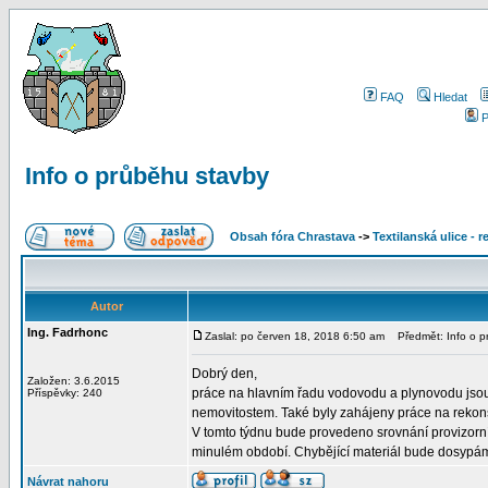
FAQ
Hledat
P
Info o průběhu stavby
Obsah fóra Chrastava
->
Textilanská ulice - 
Autor
Ing. Fadrhonc
Zaslal: po červen 18, 2018 6:50 am
Předmět: Info o p
Dobrý den,
Založen: 3.6.2015
práce na hlavním řadu vodovodu a plynovodu jsou 
Příspěvky: 240
nemovitostem. Také byly zahájeny práce na rekonstr
V tomto týdnu bude provedeno srovnání provizorní
minulém období. Chybějící materiál bude dosypám a
Návrat nahoru