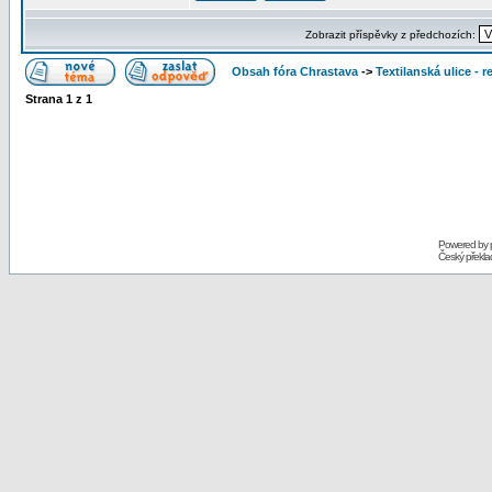
Zobrazit příspěvky z předchozích:
Obsah fóra Chrastava
->
Textilanská ulice - 
Strana
1
z
1
Powered by
Český překl