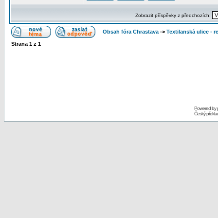
Zobrazit příspěvky z předchozích:
Obsah fóra Chrastava
->
Textilanská ulice - 
Strana
1
z
1
Powered by
Český překl