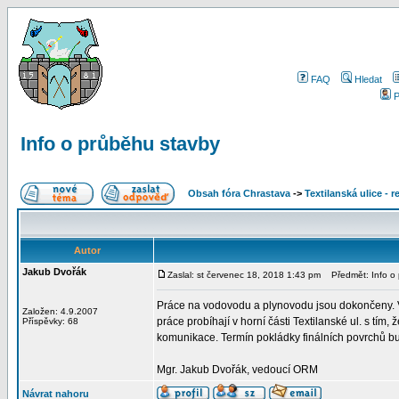
FAQ
Hledat
P
Info o průběhu stavby
Obsah fóra Chrastava
->
Textilanská ulice - 
Autor
Jakub Dvořák
Zaslal: st červenec 18, 2018 1:43 pm
Předmět: Info o 
Práce na vodovodu a plynovodu jsou dokončeny. V 
Založen: 4.9.2007
práce probíhají v horní části Textilanské ul. s tím
Příspěvky: 68
komunikace. Termín pokládky finálních povrchů b
Mgr. Jakub Dvořák, vedoucí ORM
Návrat nahoru