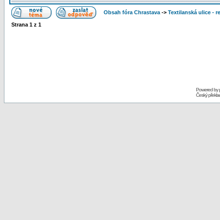
Obsah fóra Chrastava
->
Textilanská ulice - 
Strana
1
z
1
Powered by
Český překl