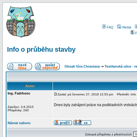
FAQ
Hledat
P
Info o průběhu stavby
Obsah fóra Chrastava
->
Textilanská ulice - 
Autor
Ing. Fadrhonc
Zaslal: pá červenec 27, 2018 12:53 pm
Předmět: Info 
Dnes byly zahájení práce na podkladních vrstvách 
Založen: 3.6.2015
Příspěvky: 240
Návrat nahoru
Zobrazit příspěvky z předchozích: