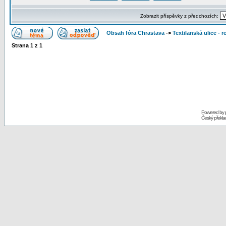
Zobrazit příspěvky z předchozích:
Obsah fóra Chrastava
->
Textilanská ulice - 
Strana
1
z
1
Powered by
Český překl