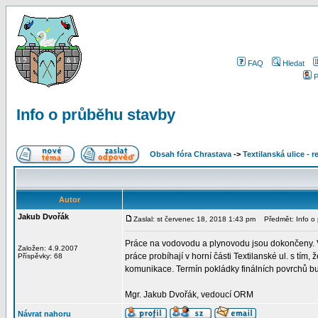
FAQ
Hledat
P
Info o průběhu stavby
Obsah fóra Chrastava
->
Textilanská ulice - 
Autor
Jakub Dvořák
Zaslal: st červenec 18, 2018 1:43 pm
Předmět: Info o 
Práce na vodovodu a plynovodu jsou dokončeny. V 
Založen: 4.9.2007
práce probíhají v horní části Textilanské ul. s tím
Příspěvky: 68
komunikace. Termín pokládky finálních povrchů b
Mgr. Jakub Dvořák, vedoucí ORM
Návrat nahoru