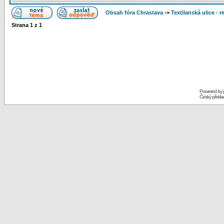
Obsah fóra Chrastava
->
Textilanská ulice - 
Strana
1
z
1
Powered by
Český překl