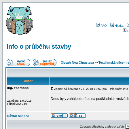
FAQ
Hledat
P
Info o průběhu stavby
Obsah fóra Chrastava
->
Textilanská ulice - 
Autor
Ing. Fadrhonc
Zaslal: pá červenec 27, 2018 12:53 pm
Předmět: Info 
Dnes byly zahájení práce na podkladních vrstvách 
Založen: 3.6.2015
Příspěvky: 240
Návrat nahoru
Zobrazit příspěvky z předchozích: