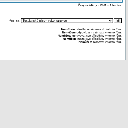
Časy uváděny v GMT + 1 hodina
Přejdi na:
Nemůžete
odesílat nové téma do tohoto fóra.
Nemůžete
odpovídat na témata v tomto fóru.
Nemůžete
upravovat své příspěvky v tomto fóru.
Nemůžete
mazat své příspěvky v tomto fóru.
Nemůžete
hlasovat v tomto fóru.