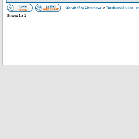
Obsah fóra Chrastava
->
Textilanská ulice - 
Strana
1
z
1