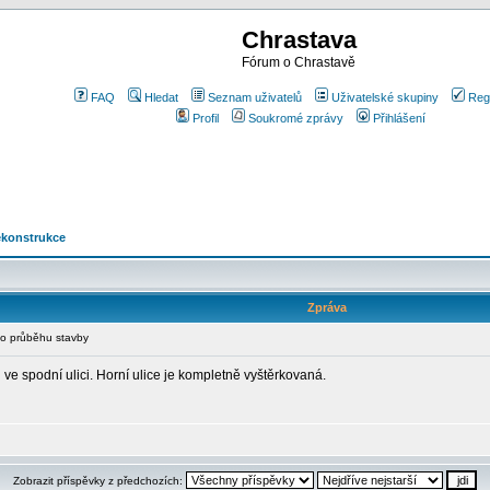
Chrastava
Fórum o Chrastavě
FAQ
Hledat
Seznam uživatelů
Uživatelské skupiny
Reg
Profil
Soukromé zprávy
Přihlášení
rekonstrukce
Zpráva
o průběhu stavby
ve spodní ulici. Horní ulice je kompletně vyštěrkovaná.
Zobrazit příspěvky z předchozích: