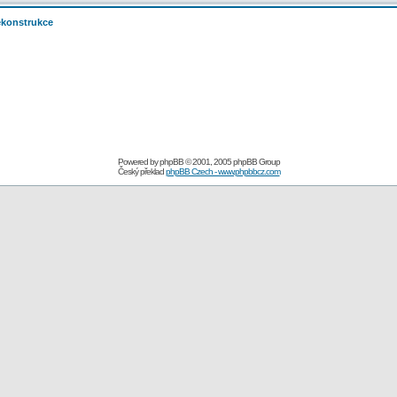
rekonstrukce
Powered by
phpBB
© 2001, 2005 phpBB Group
Český překlad
phpBB Czech - www.phpbbcz.com