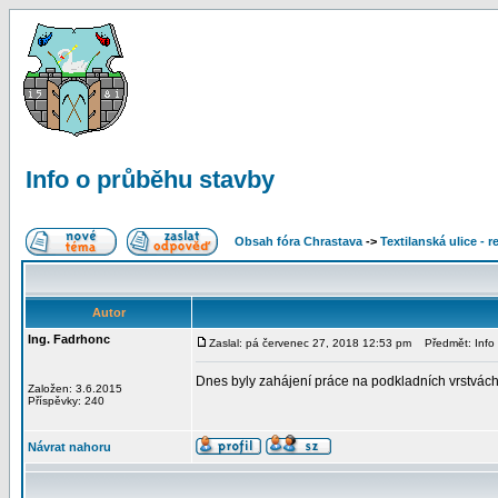
Info o průběhu stavby
Obsah fóra Chrastava
->
Textilanská ulice - 
Autor
Ing. Fadrhonc
Zaslal: pá červenec 27, 2018 12:53 pm
Předmět: Info 
Dnes byly zahájení práce na podkladních vrstvách 
Založen: 3.6.2015
Příspěvky: 240
Návrat nahoru