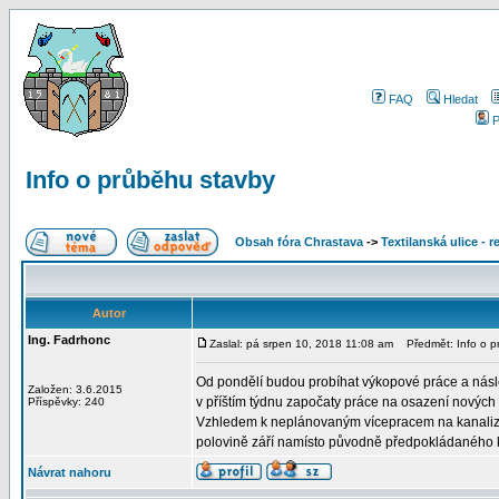
FAQ
Hledat
P
Info o průběhu stavby
Obsah fóra Chrastava
->
Textilanská ulice - 
Autor
Ing. Fadrhonc
Zaslal: pá srpen 10, 2018 11:08 am
Předmět: Info o p
Od pondělí budou probíhat výkopové práce a násle
Založen: 3.6.2015
v příštím týdnu započaty práce na osazení nových 
Příspěvky: 240
Vzhledem k neplánovaným vícepracem na kanaliz
polovině září namísto původně předpokládaného ko
Návrat nahoru