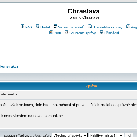
Chrastava
Fórum o Chrastavě
FAQ
Hledat
Seznam uživatelů
Uživatelské skupiny
Reg
Profil
Soukromé zprávy
Přihlášení
rekonstrukce
Zpráva
běhu stavby
faltových vrstvách, dále bude pokračovat příprava uličních znaků do správné nivel
dů k nemovitostem na novou komunikaci.
Zobrazit příspěvky z předchozích: