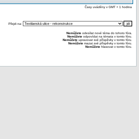
Časy uváděny v GMT + 1 hodina
Přejdi na:
Nemůžete
odesílat nové téma do tohoto fóra.
Nemůžete
odpovídat na témata v tomto fóru.
Nemůžete
upravovat své příspěvky v tomto fóru.
Nemůžete
mazat své příspěvky v tomto fóru.
Nemůžete
hlasovat v tomto fóru.