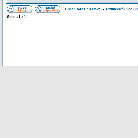
Obsah fóra Chrastava
->
Textilanská ulice - 
Strana
1
z
1