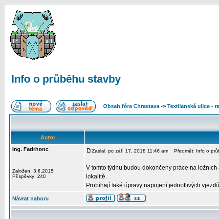
Info o průběhu stavby
Obsah fóra Chrastava
->
Textilanská ulice - 
Autor
Ing. Fadrhonc
Zaslal: po září 17, 2018 11:46 am
Předmět: Info o prů
V tomto týdnu budou dokončeny práce na ložních as
Založen: 3.6.2015
lokalitě.
Příspěvky: 240
Probíhají také úpravy napojení jednotlivých vjez
Návrat nahoru