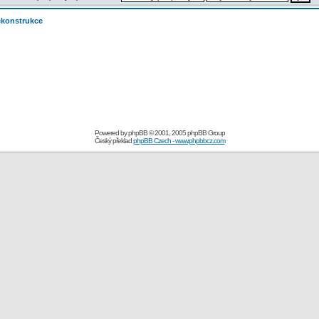
rekonstrukce
Powered by
phpBB
© 2001, 2005 phpBB Group
Český překlad
phpBB Czech - www.phpbbcz.com