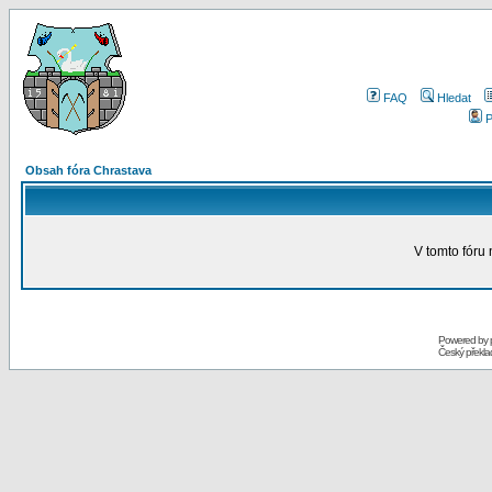
FAQ
Hledat
P
Obsah fóra Chrastava
V tomto fóru
Powered by
Český překl