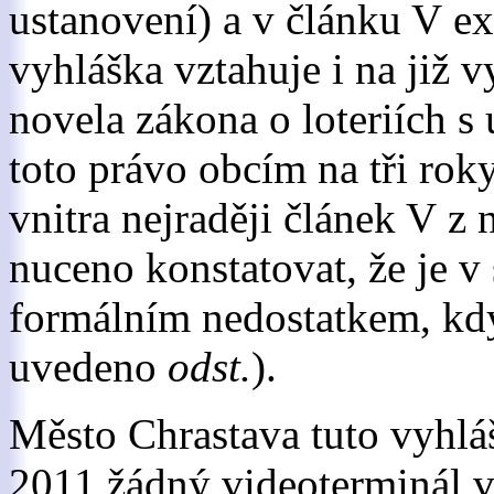
ustanovení) a v článku V exp
vyhláška vztahuje i na již v
novela zákona o loteriích s 
toto právo obcím na tři rok
vnitra nejraději článek V z
nuceno konstatovat, že je v
formálním nedostatkem, kd
uvedeno
odst.
).
Město Chrastava tuto vyhláš
2011 žádný videoterminál v